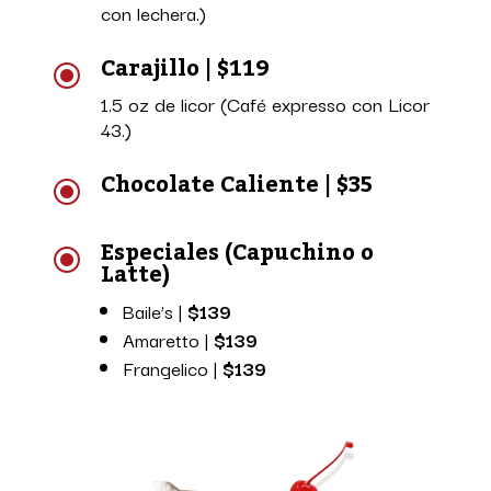
con lechera.)
Carajillo | $119
\
1.5 oz de licor (Café expresso con Licor
43.)
Chocolate Caliente | $35
\
Especiales (Capuchino o
\
Latte)
Baile’s |
$139
Amaretto |
$139
Frangelico |
$139