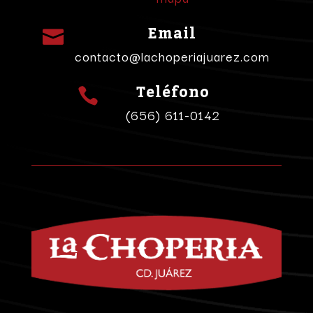
Email

contacto@lachoperiajuarez.com
Teléfono

(656) 611-0142